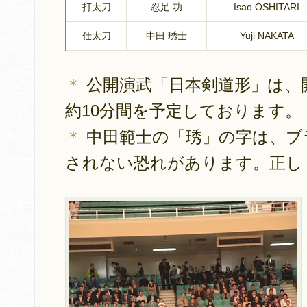
打太刀
忍足 功
Isao OSHITARI
仕太刀
中田 琇士
Yuji NAKATA
＊
公開演武「日本剣道形」は、開
約10分間を予定しております。
＊
中田範士の「琇」の字は、ブ
されない恐れがあります。正し