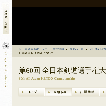
全日本剣道連盟トップ
大会情報
大会名一覧
全日本剣道
日本剣道形 演武者について
第60回 全日本剣道選手権
60th All Japan KENDO Championship