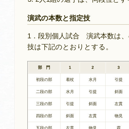
演武の本数と指定技
1．段別個人試合 演武本数は
技は下記のとおりとする。
部 門
1
2
3
初段の部
着杖
水月
引提
二段の部
水月
引提
斜面
三段の部
引提
斜面
左貫
四段の部
斜面
左貫
物見
五段の部
左貫
物見
霞