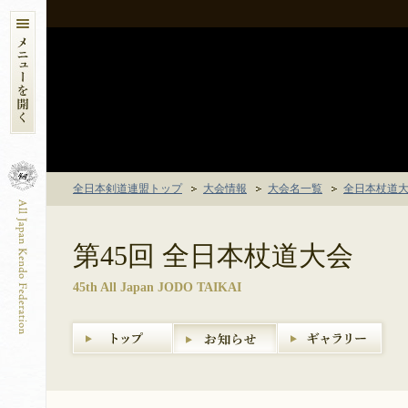
全日本剣道連盟トップ
大会情報
大会名一覧
全日本杖道
第45回 全日本杖道大会
45th All Japan JODO TAIKAI