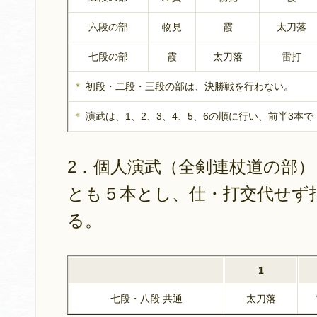
六段の部
物見
霞
太刀落
七段の部
霞
太刀落
雷打
＊
初段・二段・三段の部は、決勝戦を行わない。
＊
演武は、1、2、3、4、5、6の順に行い、前半3本
2．個人演武（全剣連杖道の部
とも５本とし、仕・打交代せず
る。
1
七段・八段 共通
太刀落