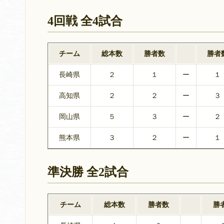
4回戦 全4試合
チーム
総本数
勝者数
勝者
長崎県
２
１
ー
１
高知県
２
２
ー
３
岡山県
５
３
ー
２
熊本県
３
２
ー
１
準決勝 全2試合
チーム
総本数
勝者数
勝