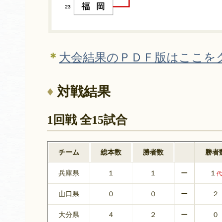
＊
大会結果のＰＤＦ版はここを
対戦結果
1回戦 全15試合
チーム
総本数
勝者数
勝者
兵庫県
１
１
ー
１
代
山口県
０
０
ー
２
大分県
４
２
ー
０