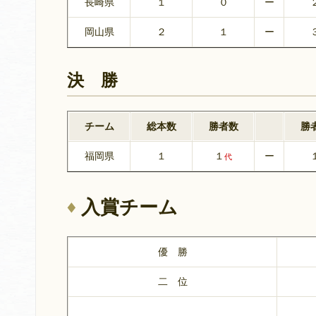
長崎県
１
０
ー
岡山県
２
１
ー
決 勝
チーム
総本数
勝者数
勝
福岡県
１
１
ー
代
入賞チーム
優 勝
二 位