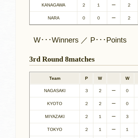
KANAGAWA
２
１
ー
２
NARA
０
０
ー
２
W･･･Winners ／ P･･･Points
3rd Round 8matches
Team
P
W
W
NAGASAKI
３
２
ー
０
KYOTO
２
２
ー
０
MIYAZAKI
２
１
ー
３
TOKYO
２
１
ー
１