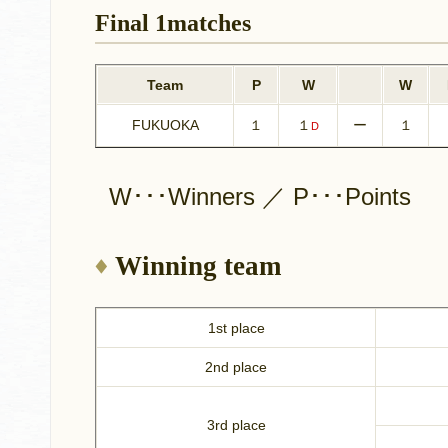
Final 1matches
Team
P
W
W
FUKUOKA
１
１
ー
１
D
W･･･Winners ／ P･･･Points
Winning team
1st place
2nd place
3rd place