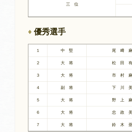
三 位
優秀選手
１
中 堅
尾 﨑 
２
大 将
松 田 
３
大 将
市 村 
４
副 将
下 川 
５
大 将
野 上 
６
大 将
忠 政 
７
大 将
鈴 木 