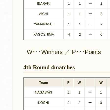
IBARAKI
１
１
ー
１
AICHI
１
１
ー
３
YAMANASHI
１
１
ー
２
KAGOSHIMA
４
２
ー
０
W･･･Winners ／ P･･･Points
4th Round 4matches
Team
P
W
W
NAGASAKI
２
１
ー
１
KOCHI
２
２
ー
３