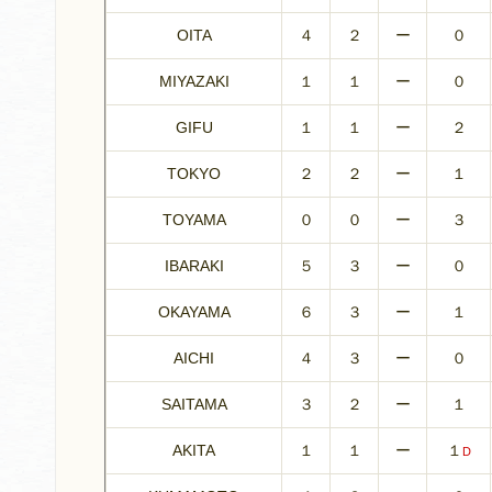
OITA
４
２
ー
０
MIYAZAKI
１
１
ー
０
GIFU
１
１
ー
２
TOKYO
２
２
ー
１
TOYAMA
０
０
ー
３
IBARAKI
５
３
ー
０
OKAYAMA
６
３
ー
１
AICHI
４
３
ー
０
SAITAMA
３
２
ー
１
AKITA
１
１
ー
１
D