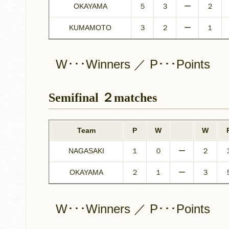
OKAYAMA
５
３
ー
２
KUMAMOTO
３
２
ー
１
W･･･Winners ／ P･･･Points
Semifinal ２matches
Team
P
W
W
NAGASAKI
１
０
ー
２
OKAYAMA
２
１
ー
３
W･･･Winners ／ P･･･Points