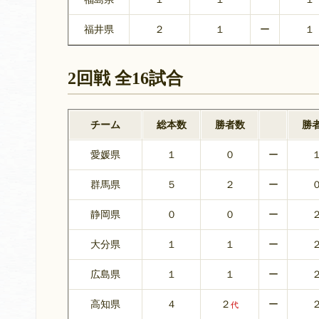
福井県
２
１
ー
１
2回戦 全16試合
チーム
総本数
勝者数
勝
愛媛県
１
０
ー
群馬県
５
２
ー
静岡県
０
０
ー
大分県
１
１
ー
広島県
１
１
ー
高知県
４
２
ー
代