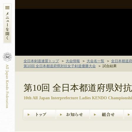
全日本剣道連盟トップ
大会情報
大会名一覧
全日本都道
第10回 全日本都道府県対抗女子剣道優勝大会
試合結果
第10回 全日本都道府県対
10th All Japan Interprefecture Ladies KENDO Championsh