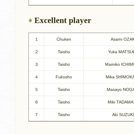
Excellent player
１
Chuken
Asami OZAK
２
Taisho
Yuka MATSU
３
Taisho
Mamiko ICHI
４
Fukusho
Mika SHIMOK
５
Taisho
Masayo NOG
６
Taisho
Miki TADAMA
７
Taisho
Aki SUZUK