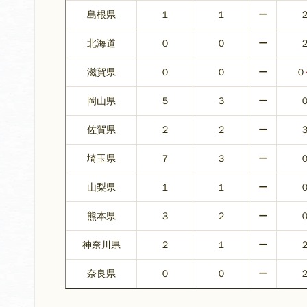
島根県
１
１
ー
北海道
０
０
ー
滋賀県
０
０
ー
０
岡山県
５
３
ー
佐賀県
２
２
ー
埼玉県
７
３
ー
山梨県
１
１
ー
熊本県
３
２
ー
神奈川県
２
１
ー
奈良県
０
０
ー