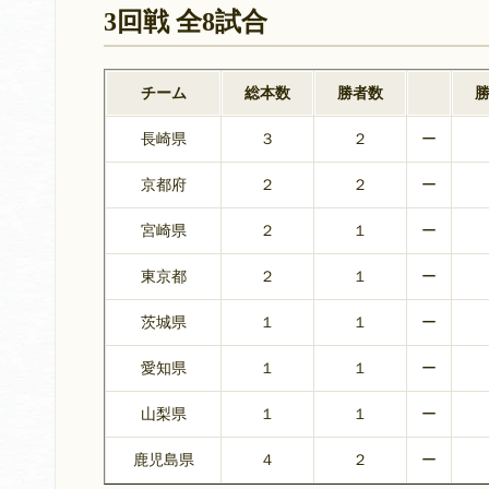
3回戦 全8試合
チーム
総本数
勝者数
長崎県
３
２
ー
京都府
２
２
ー
宮崎県
２
１
ー
東京都
２
１
ー
茨城県
１
１
ー
愛知県
１
１
ー
山梨県
１
１
ー
鹿児島県
４
２
ー