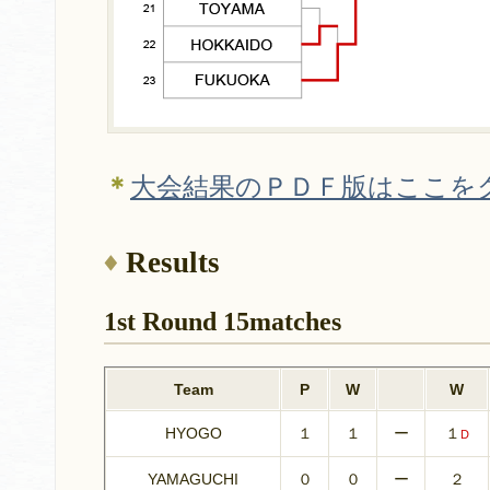
＊
大会結果のＰＤＦ版はここを
Results
1st Round 15matches
Team
P
W
W
HYOGO
１
１
ー
１
D
YAMAGUCHI
０
０
ー
２