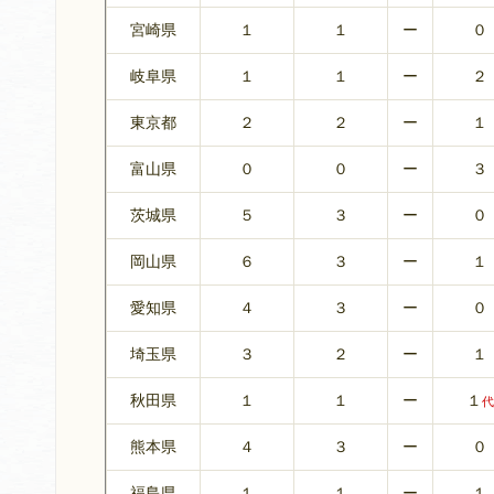
宮崎県
１
１
ー
０
岐阜県
１
１
ー
２
東京都
２
２
ー
１
富山県
０
０
ー
３
茨城県
５
３
ー
０
岡山県
６
３
ー
１
愛知県
４
３
ー
０
埼玉県
３
２
ー
１
秋田県
１
１
ー
１
代
熊本県
４
３
ー
０
福島県
１
１
ー
１