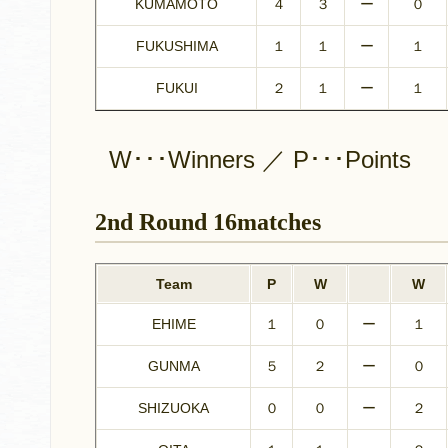
KUMAMOTO
４
３
ー
０
FUKUSHIMA
１
１
ー
１
FUKUI
２
１
ー
１
W･･･Winners ／ P･･･Points
2nd Round 16matches
Team
P
W
W
EHIME
１
０
ー
１
GUNMA
５
２
ー
０
SHIZUOKA
０
０
ー
２