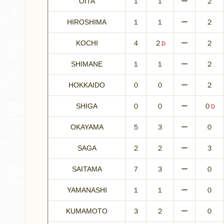
OITA
１
１
ー
２
HIROSHIMA
１
１
ー
２
KOCHI
４
２
ー
２
D
SHIMANE
１
１
ー
２
HOKKAIDO
０
０
ー
２
SHIGA
０
０
ー
０
D
OKAYAMA
５
３
ー
０
SAGA
２
２
ー
３
SAITAMA
７
３
ー
０
YAMANASHI
１
１
ー
０
KUMAMOTO
３
２
ー
０