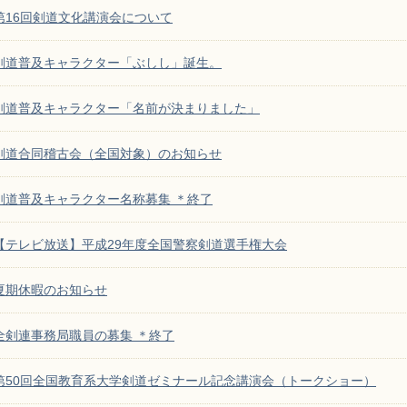
第16回剣道文化講演会について
剣道普及キャラクター「ぶしし」誕生。
剣道普及キャラクター「名前が決まりました」
剣道合同稽古会（全国対象）のお知らせ
剣道普及キャラクター名称募集 ＊終了
【テレビ放送】平成29年度全国警察剣道選手権大会
夏期休暇のお知らせ
全剣連事務局職員の募集 ＊終了
第50回全国教育系大学剣道ゼミナール記念講演会（トークショー）