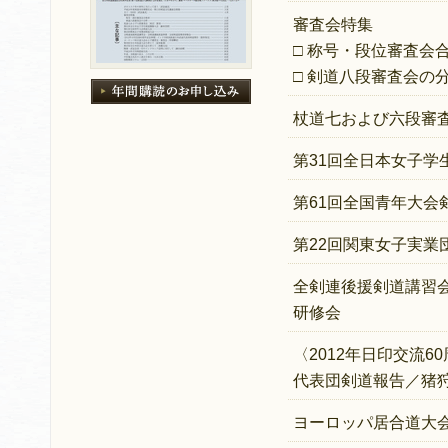
審査会特集
□ 称号・段位審査会
□ 剣道八段審査会の
杖道七および六段審
第31回全日本女子学
第61回全国青年大会
第22回関東女子実業
全剣連後援剣道講習
研修会
〈2012年日印交流
代表団剣道報告／猪狩
ヨーロッパ居合道大