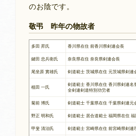
のお陰です。
敬弔 昨年の物故者
多田 昇氏
香川県在住 前香川県剣連会長
鍵田 忠兵衛氏
奈良県在住 奈良県剣連会長
尾坐原 實雄氏
剣道範士 茨城県在住 元茨城県剣連
剣道範士 香川県在住 香川県剣連名
植田 一氏
全剣連剣道特別功労者
菊前 博氏
剣道範士 千葉県在住 千葉県剣連元
野正 明和氏
剣道範士 居合道範士 福岡県在住 
甲斐 清治氏
剣道範士 宮崎県在住 前宮崎県剣連