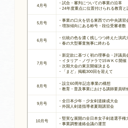
・試合・審判についての事業の沿革
4月号
・24年度重点に位置付けられる教育と
・事業の口火を切る東西での中央講習
5月号
・増加傾向にある称号・段位受審者数
・伝統の色を濃く残しつつ終えた演武
6月号
・春の大型審査無事に終わる
・新定款に基づく初の理事会・評議員
・イタリア・ノヴァラで15ＷＫＣ開催
7月号
・次期大会の東京開催決まる
・「まど」掲載300回を迎えて
・設立60周年記念事業の構想
8月号
・教育・普及事業における講師要員研
・全日本少年・少女剣道錬成大会
9月号
・外国人剣道指導者夏期講習会
・堅実な展開の全日本女子剣道選手権
10月号
・事業調整連絡会議の運営