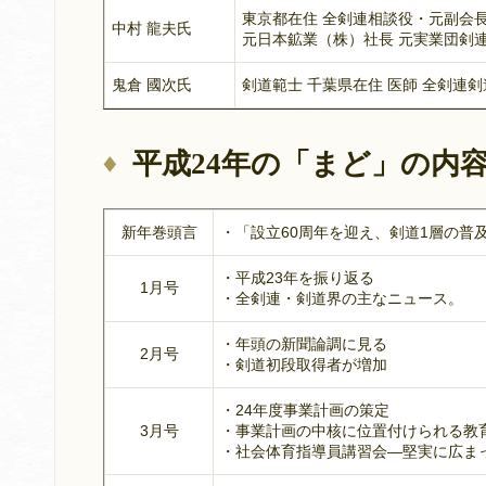
東京都在住 全剣連相談役・元副会
中村 龍夫氏
元日本鉱業（株）社長 元実業団剣
鬼倉 國次氏
剣道範士 千葉県在住 医師 全剣連
平成24年の「まど」の内
新年巻頭言
・「設立60周年を迎え、剣道1層の普
・平成23年を振り返る
1月号
・全剣連・剣道界の主なニュース。
・年頭の新聞論調に見る
2月号
・剣道初段取得者が増加
・24年度事業計画の策定
3月号
・事業計画の中核に位置付けられる教
・社会体育指導員講習会―堅実に広ま