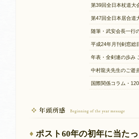
第39回全日本杖道大
第47回全日本居合道
随筆・武安会長一行
平成24年月刊剣窓総
年表・全剣連の歩み 
中村龍夫先生のご逝去
国際関係コラム・12
ポスト60年の初年に当た